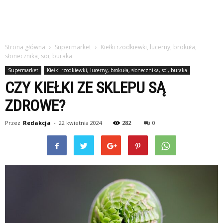
Strona główna
Supermarket
Kiełki rzodkiewki, lucerny, brokuła,
słonecznika, soi, buraka
Supermarket
Kiełki rzodkiewki, lucerny, brokuła, słonecznika, soi, buraka
CZY KIEŁKI ZE SKLEPU SĄ
ZDROWE?
Przez
Redakcja
-
22 kwietnia 2024
282
0