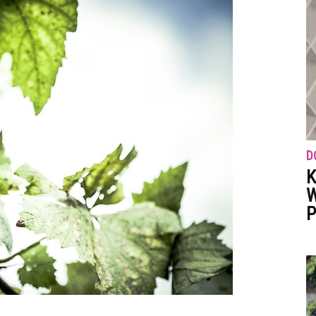
D
K
W
P