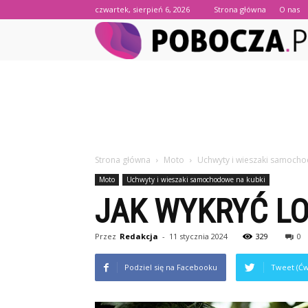
czwartek, sierpień 6, 2026
Strona główna
O nas
Strona główna
Moto
Uchwyty i wieszaki samocho
Moto
Uchwyty i wieszaki samochodowe na kubki
JAK WYKRYĆ L
Przez
Redakcja
-
11 stycznia 2024
329
0
Podziel się na Facebooku
Tweet (Ćw