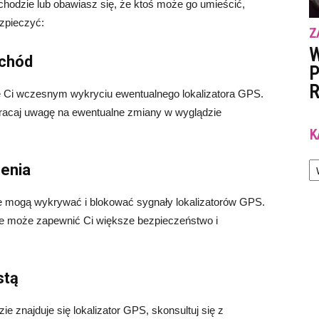
hodzie lub obawiasz się, że ktoś może go umieścić,
ezpieczyć:
Z
W
ochód
P
R
Ci wczesnym wykryciu ewentualnego lokalizatora GPS.
wracaj uwagę na ewentualne zmiany w wyglądzie
K
Ka
zenia
óre mogą wykrywać i blokować sygnały lokalizatorów GPS.
e może zapewnić Ci większe bezpieczeństwo i
stą
 znajduje się lokalizator GPS, skonsultuj się z