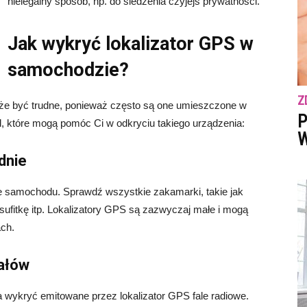
nielegalny sposób, np. do śledzenia czyjejś prywatności.
Jak wykryć lokalizator GPS w
samochodzie?
Z
e być trudne, ponieważ często są one umieszczone w
P
d, które mogą pomóc Ci w odkryciu takiego urządzenia:
W
dnie
e samochodu. Sprawdź wszystkie zakamarki, takie jak
sufitkę itp. Lokalizatory GPS są zazwyczaj małe i mogą
ch.
nałów
a wykryć emitowane przez lokalizator GPS fale radiowe.