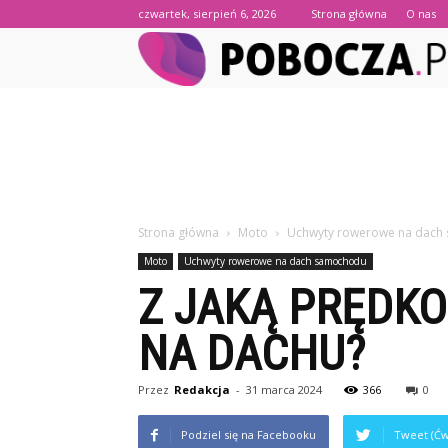
czwartek, sierpień 6, 2026
Strona główna
O nas
Strona główna
Moto
Uchwyty rowerowe na dach
Moto
Uchwyty rowerowe na dach samochodu
Z JAKĄ PRĘDK
NA DACHU?
Przez
Redakcja
-
31 marca 2024
366
0
Podziel się na Facebooku
Tweet (Ćw