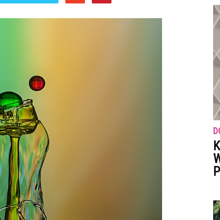
D
K
W
P