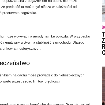
dopuszczalna z bagażnikiem na dachu nie może
 że prędkość ta może być niższa w zależności od
ń producenta bagażnika.
D
T
chu może wpływać na aerodynamikę pojazdu. W przypadku
Z
mieć negatywny wpływ na stabilność samochodu. Dlatego
R
arunków atmosferycznych.
C
ieczeństwo
ażnikiem na dachu może prowadzić do niebezpiecznych
o warto przestrzegać limitów prędkości:
aerodynamiczne na bagażniku dachowym. Przy zbyt dużej