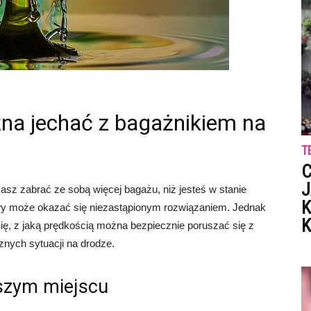
na jechać z bagażnikiem na
T
C
J
sz zabrać ze sobą więcej bagażu, niż jesteś w stanie
K
wy może okazać się niezastąpionym rozwiązaniem. Jednak
K
ię, z jaką prędkością można bezpiecznie poruszać się z
nych sytuacji na drodze.
szym miejscu